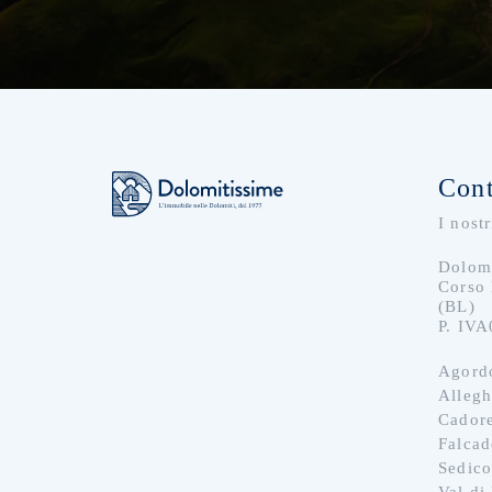
Cont
I nostr
Dolomi
Corso
(BL)
P. IV
Agord
Alleg
Cador
Falcad
Sedic
Val di