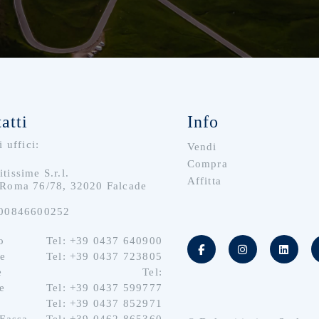
atti
Info
i uffici:
Vendi
Compra
tissime S.r.l.
Affitta
 Roma 76/78, 32020 Falcade
A00846600252
o
Tel: +39 0437 640900
he
Tel: +39 0437 723805
e
Tel:
e
Tel: +39 0437 599777
o
Tel: +39 0437 852971
 Fassa
Tel: +39 0462 865360