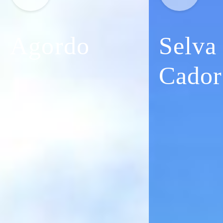
Agordo
Selva
Cador