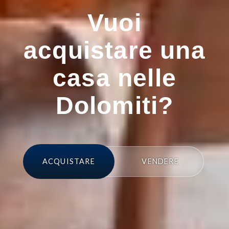
Vuoi
acquistare una
casa nelle
Dolomiti?
ACQUISTARE
VENDERE