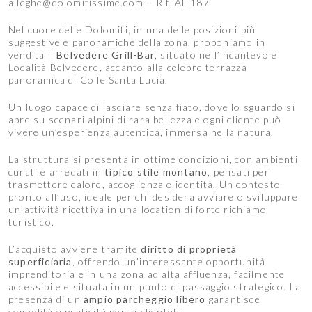
alleghe@dolomitissime.com – Rif. AL-187
Nel cuore delle Dolomiti, in una delle posizioni più
suggestive e panoramiche della zona, proponiamo in
vendita il
Belvedere Grill-Bar
, situato nell’incantevole
Località Belvedere, accanto alla celebre terrazza
panoramica di Colle Santa Lucia.
Un luogo capace di lasciare senza fiato, dove lo sguardo si
apre su scenari alpini di rara bellezza e ogni cliente può
vivere un’esperienza autentica, immersa nella natura.
La struttura si presenta in ottime condizioni, con ambienti
curati e arredati in
tipico stile montano
, pensati per
trasmettere calore, accoglienza e identità. Un contesto
pronto all’uso, ideale per chi desidera avviare o sviluppare
un’attività ricettiva in una location di forte richiamo
turistico.
L’acquisto avviene tramite
diritto di proprietà
superficiaria
, offrendo un’interessante opportunità
imprenditoriale in una zona ad alta affluenza, facilmente
accessibile e situata in un punto di passaggio strategico. La
presenza di un
ampio parcheggio libero
garantisce
comodità e praticità per la clientela.