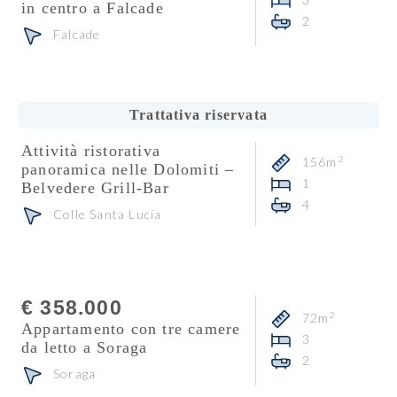
in centro a Falcade
2
Falcade
Consulente
Carlo De Biasio
Trattativa riservata
Attività ristorativa
2
156m
panoramica nelle Dolomiti –
1
Belvedere Grill-Bar
4
Colle Santa Lucia
Consulente
Heidi Florian
€ 358.000
2
72m
Appartamento con tre camere
3
da letto a Soraga
2
Soraga