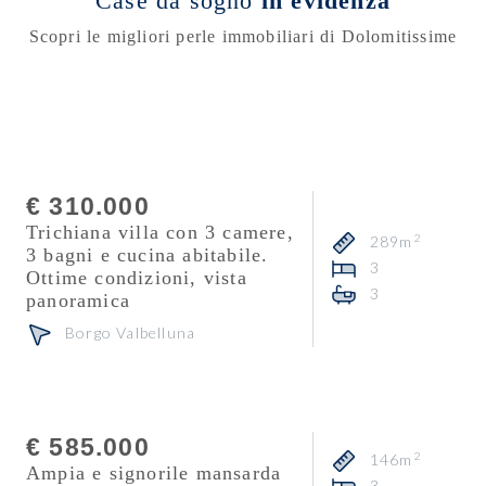
Case da sogno
in evidenza
Scopri le migliori perle immobiliari di Dolomitissime
Consulente
Mattia Fontana
€ 310.000
Trichiana villa con 3 camere,
2
289m
3 bagni e cucina abitabile.
3
Ottime condizioni, vista
3
panoramica
Borgo Valbelluna
Consulente
Veronika Zuanon
€ 585.000
2
146m
Ampia e signorile mansarda
3