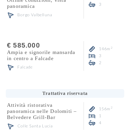
Ottime condizioni, vista
3
panoramica
Borgo Valbelluna
Consulente
Veronika Zuanon
€ 585.000
2
146m
Ampia e signorile mansarda
3
in centro a Falcade
2
Falcade
Consulente
Carlo De Biasio
Trattativa riservata
Attività ristorativa
2
156m
panoramica nelle Dolomiti –
1
Belvedere Grill-Bar
4
Colle Santa Lucia