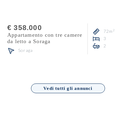
Consulente
Heidi Florian
€ 358.000
2
72m
Appartamento con tre camere
3
da letto a Soraga
2
Soraga
Vedi tutti gli annunci