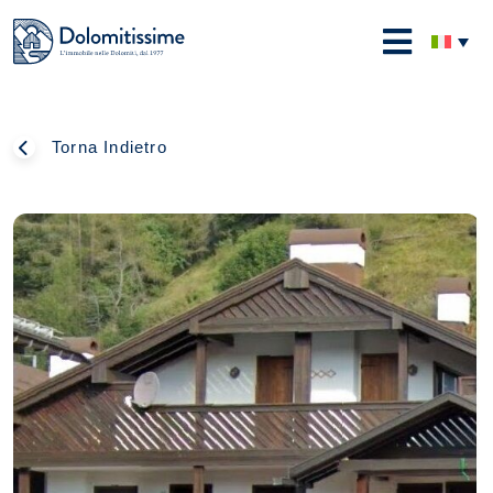
Skip
to
Dolomitissime
content
Torna Indietro