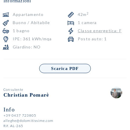
Informazioni
2
Appartamento
42m
Buono / Abitabile
1 camera
1 bagno
Classe energetica: F
IPE: 361 kWh/mqa
Posto auto: 1
Giardino: NO
Scarica PDF
Consulente
Christian Pomarè
Info
+39 0437 723805
alleghe@dolomitissime.com
Rif. AL-265