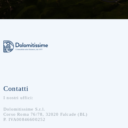
Contatti
I nostri uffici:
Dolomitissime S.r.l.
Corso Roma 76/78, 32020 Falcade (BL)
P. IVA00846600252