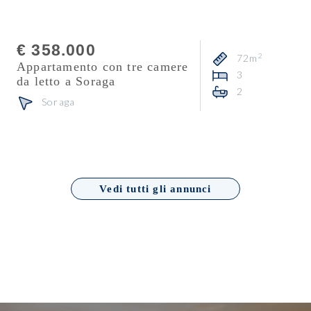
€ 358.000
2
72m
Appartamento con tre camere
3
da letto a Soraga
2
Soraga
Vedi tutti gli annunci