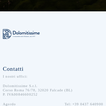
Contatti
I nostri uffici:
Dolomitissime S.r.l.
Corso Roma 76/78, 32020 Falcade (BL)
P. IVA00846600252
Agordo
Tel: +39 0437 640900