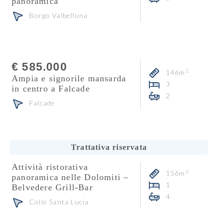
panoramica
Borgo Valbelluna
Consulente
Veronika Zuanon
€ 585.000
2
146m
Ampia e signorile mansarda
3
in centro a Falcade
2
Falcade
Consulente
Carlo De Biasio
Trattativa riservata
Attività ristorativa
2
156m
panoramica nelle Dolomiti –
1
Belvedere Grill-Bar
4
Colle Santa Lucia
Consulente
Heidi Florian