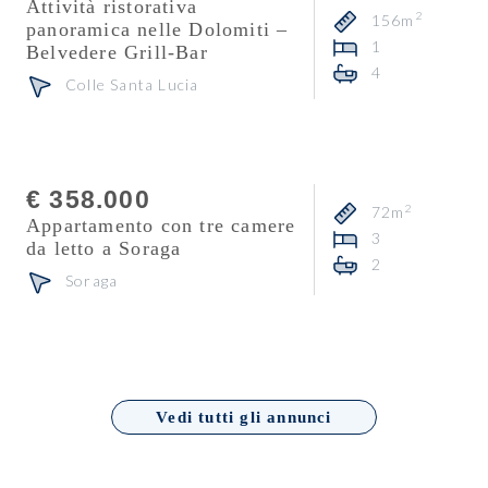
Attività ristorativa
2
156m
panoramica nelle Dolomiti –
1
Belvedere Grill-Bar
4
Colle Santa Lucia
Consulente
Heidi Florian
€ 358.000
2
72m
Appartamento con tre camere
3
da letto a Soraga
2
Soraga
Vedi tutti gli annunci