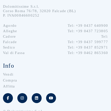
Dolomitissime S.r.l.
Corso Roma 76/78, 32020 Falcade (BL)
P. IVA00846600252
Agordo
Tel: +39 0437 640900
Alleghe
Tel: +39 0437 723805
Cadore
Tel:
Falcade
Tel: +39 0437 599777
Sedico
Tel: +39 0437 852971
Val di Fassa
Tel: +39 0462 865360
Info
Vendi
Compra
Affitta