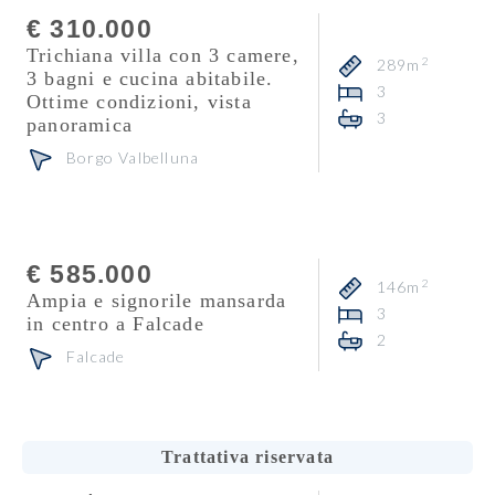
€ 310.000
Trichiana villa con 3 camere,
2
289m
3 bagni e cucina abitabile.
3
Ottime condizioni, vista
3
panoramica
Borgo Valbelluna
Consulente
Veronika Zuanon
€ 585.000
2
146m
Ampia e signorile mansarda
3
in centro a Falcade
2
Falcade
Consulente
Carlo De Biasio
Trattativa riservata